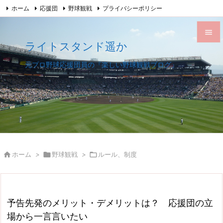
ホーム
応援団
野球観戦
プライバシーポリシー

このサイトについて
サイトマップ
Feedly
RSS

ライトスタンド遥か

メニュ
元プロ野球応援団員の『楽しい野球観戦ブログ』

サイド

前へ

次へ


ホーム
>

野球観戦
>

ルール、制度
検索
予告先発のメリット・デメリットは？ 応援団の立
場から一言言いたい