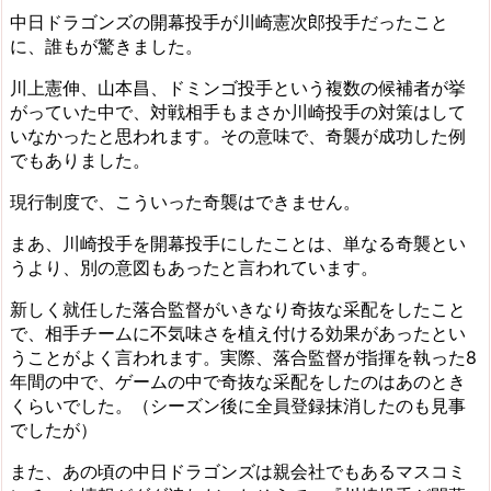
中日ドラゴンズの開幕投手が川崎憲次郎投手だったこと
に、誰もが驚きました。
川上憲伸、山本昌、ドミンゴ投手という複数の候補者が挙
がっていた中で、対戦相手もまさか川崎投手の対策はして
いなかったと思われます。その意味で、奇襲が成功した例
でもありました。
現行制度で、こういった奇襲はできません。
まあ、川崎投手を開幕投手にしたことは、単なる奇襲とい
うより、別の意図もあったと言われています。
新しく就任した落合監督がいきなり奇抜な采配をしたこと
で、相手チームに不気味さを植え付ける効果があったとい
うことがよく言われます。実際、落合監督が指揮を執った8
年間の中で、ゲームの中で奇抜な采配をしたのはあのとき
くらいでした。（シーズン後に全員登録抹消したのも見事
でしたが）
また、あの頃の中日ドラゴンズは親会社でもあるマスコミ