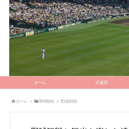
ホーム
応援団

ホーム
>

野球観戦
>

観戦術