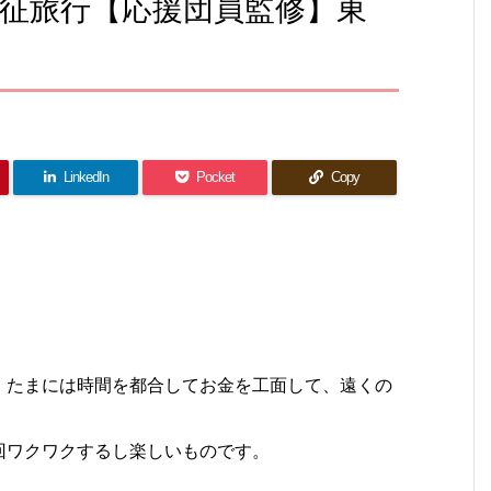
征旅行【応援団員監修】東
LinkedIn
Pocket
Copy
。
、たまには時間を都合してお金を工面して、遠くの
回ワクワクするし楽しいものです。