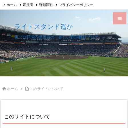
ホーム
応援団
野球観戦
プライバシーポリシー

このサイトについて
サイトマップ
Feedly
RSS

ライトスタンド遥か

メニュ
元プロ野球応援団員の『楽しい野球観戦ブログ』

サイド

前へ

次へ


ホーム
>

このサイトについて
検索
このサイトについて