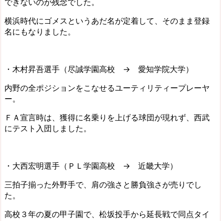
できないのが残念でした。
横浜時代にゴメスというあだ名が定着して、そのまま登録
名にもなりました。
・木村昇吾選手（尽誠学園高校 → 愛知学院大学）
内野の全ポジションをこなせるユーティリティープレーヤ
ー。
ＦＡ宣言時は、獲得に名乗りを上げる球団が現れず、西武
にテスト入団しました。
・大西宏明選手（ＰＬ学園高校 → 近畿大学）
三拍子揃った外野手で、肩の強さと勝負強さが売りでし
た。
高校３年の夏の甲子園で、松坂投手から延長戦で同点タイ