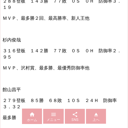
２８８登板 １４３勝 ７７敗 ０Ｓ ０Ｈ 防御率３．
１９
ＭＶＰ、最多勝２回、最高勝率、新人王他
杉内俊哉
３１６登板 １４２勝 ７７敗 ０Ｓ ０Ｈ 防御率２．
９５
ＭＶＰ、沢村賞、最多勝、最優秀防御率他
館山昌平
２７９登板 ８５勝 ６８敗 １０Ｓ ２４Ｈ 防御率
３．３２




最多勝
メニュー
SNS
上へ
ホーム