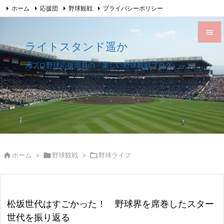
ホーム
応援団
野球観戦
プライバシーポリシー

このサイトについて
サイトマップ
Feedly
RSS

ライトスタンド遥か

メニュ
元プロ野球応援団員の『楽しい野球観戦ブログ』

サイド

前へ

次へ


ホーム
>

野球観戦
>

野球ライフ
検索
松坂世代はすごかった！ 野球界を席巻したスター
世代を振り返る