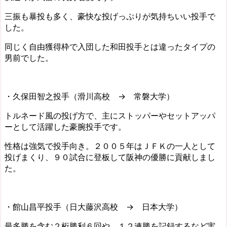
三振も暴投も多く、豪快な投げっぷりが気持ちいい投手で
した。
同じく自由獲得枠で入団した和田投手とは違ったタイプの
男前でした。
・久保田智之投手（滑川高校 → 常磐大学）
トルネード風の投げ方で、主にストッパーやセットアッパ
ーとして活躍した豪腕投手です。
性格は強気で投手向き。２００５年はＪＦＫの一人として
投げまくり、９０試合に登板して阪神の優勝に貢献しまし
た。
・館山昌平投手（日大藤沢高校 → 日本大学）
最多勝を含む２桁勝利６回や、１２連勝を記録するなど実