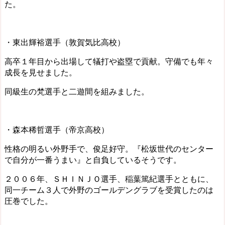
た。
・東出輝裕選手（敦賀気比高校）
高卒１年目から出場して犠打や盗塁で貢献。守備でも年々
成長を見せました。
同級生の梵選手と二遊間を組みました。
・森本稀哲選手（帝京高校）
性格の明るい外野手で、俊足好守。『松坂世代のセンター
で自分が一番うまい』と自負しているそうです。
２００６年、ＳＨＩＮＪＯ選手、稲葉篤紀選手とともに、
同一チーム３人で外野のゴールデングラブを受賞したのは
圧巻でした。