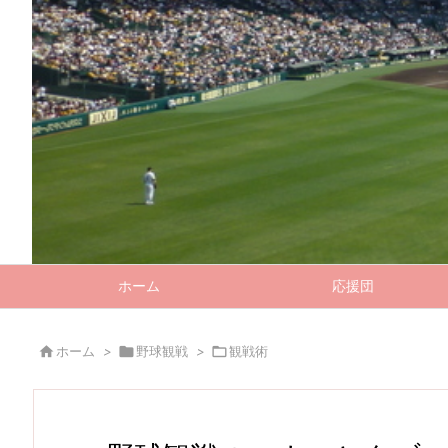
ホーム
応援団

ホーム
>

野球観戦
>

観戦術