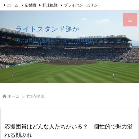
ホーム
応援団
野球観戦
プライバシーポリシー

このサイトについて
サイトマップ
Feedly
RSS

ライトスタンド遥か

メニュ
元プロ野球応援団員の『楽しい野球観戦ブログ』

サイド

前へ

次へ


ホーム
>

応援団
検索
応援団員はどんな人たちがいる？ 個性的で魅力溢
れる顔ぶれ