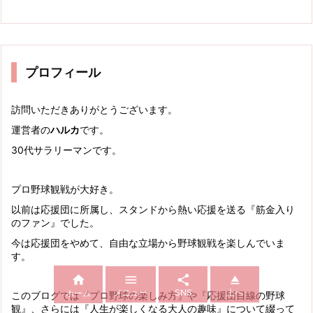
プロフィール
訪問いただきありがとうございます。
運営者の
ハルカ
です。
30代サラリーマンです。
プロ野球観戦が大好き。
以前は応援団に所属し、スタンドから熱い応援を送る『筋金入り
のファン』でした。
今は応援団をやめて、自由な立場から野球観戦を楽しんでいま
す。




メニュー
SNS
上へ
ホーム
このブログでは『プロ野球の楽しみ方』や『応援団目線の野球
観』、さらには『人生が楽しくなる大人の趣味』について綴って