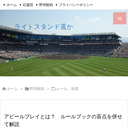
ホーム
応援団
野球観戦
プライバシーポリシー

このサイトについて
サイトマップ
Feedly
RSS

ライトスタンド遥か

メニュ
元プロ野球応援団員の『楽しい野球観戦ブログ』

サイド

前へ

次へ


ホーム
>

野球観戦
>

ルール、制度
検索
アピールプレイとは？ ルールブックの盲点を併せ
て解説