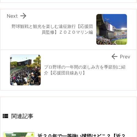

Next
野球観戦と観光を楽しむ遠征旅行【応援団
員監修】ＺＯＺＯマリン編

Prev
プロ野球の一年間の楽しみ方を季節別に紹
介【応援団目線あり】

関連記事
近２０年で一等強い球団はどこ？【近２