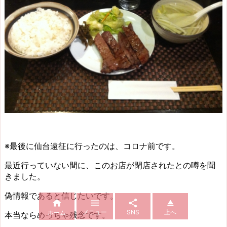
※最後に仙台遠征に行ったのは、コロナ前です。
最近行っていない間に、このお店が閉店されたとの噂を聞
きました。
偽情報であると信じたいです。




メニュー
SNS
上へ
ホーム
本当ならめっちゃ残念です。