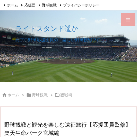
ホーム
応援団
野球観戦
プライバシーポリシー

このサイトについて
サイトマップ
Feedly
RSS

ライトスタンド遥か

メニュ
元プロ野球応援団員の『楽しい野球観戦ブログ』

サイド

前へ

次へ


ホーム
>

野球観戦
>

観戦術
検索
野球観戦と観光を楽しむ遠征旅行【応援団員監修】
楽天生命パーク宮城編